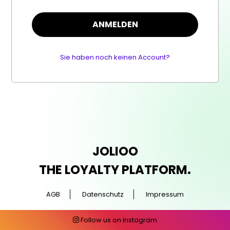
ANMELDEN
Sie haben noch keinen Account?
JOLIOO
THE LOYALTY PLATFORM.
AGB
Datenschutz
Impressum
Follow us on Instagram
Like us on Facebook